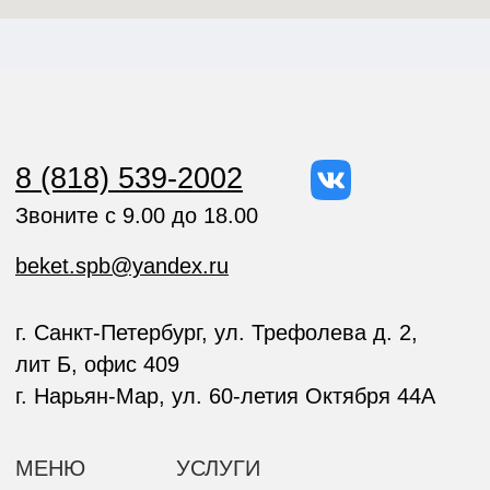
НОВОСТИ
ЛИЧНАЯ ОХРАНА
ВАКАНСИИ
ПОСТОВАЯ ОХРАНА
КЕЙСЫ
ОХРАНА СТРОИТЕЛЬНОЙ
ПЛОЩАДКИ
РЕКВИЗИТЫ
ООО "ОП "Бекет"
ИНН/КПП:
ОГРН:
2983010670 / 298301001
1152983000477
© 2026 ОП "БЕКЕТ"
Все права защищены
Политика конфиденциальности
Cookie