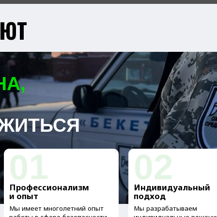
01
02
фессионализм
Индивидуальный
П
пыт
подход
24
меет многолетний опыт
Мы разрабатываем
Пр
ты в сфере безопасности,
индивидуальные решения,
люб
печивая высокий уровень
которые наилучшим образом
соз
ессионализма и
соответствуют вашим
уве
жной защиты для Вас.
требованиям и бюджету.
мо
люб
Ы ОХРАНЯЕМ