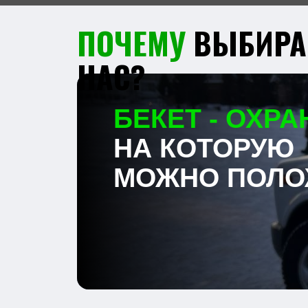
Про
и о
Мы и
рабо
обес
проф
наде
ПОСМОТРИТЕ
КАК М