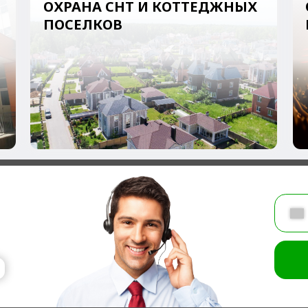
+7
Подкл
Т
ТЬСЯ