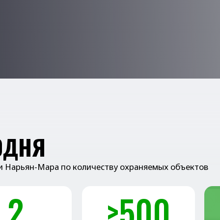
НЯ
ян-Мара по количеству охраняемых объектов
>500
ала
клиентов
Д
рбург и
В двух городах России
Только до