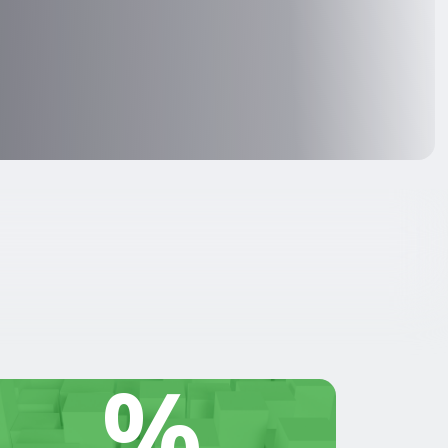
%
О 10%
 конца месяца скидка