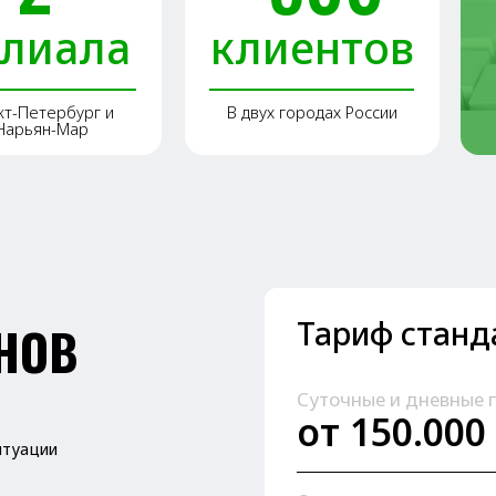
-Мар
до 10% 
Тариф стандарт
В
Суточные и дневные посты
от 150.000 ₽/мес
Охранники
4-5 разряд
Заказать охра