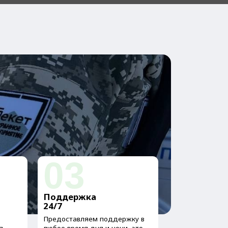
03
оддержка
/7
едоставляем поддержку в
ое время дня и ночи, это
дает у клиентов
ренность в том, что они
гут получить помощь в
ой ситуации.