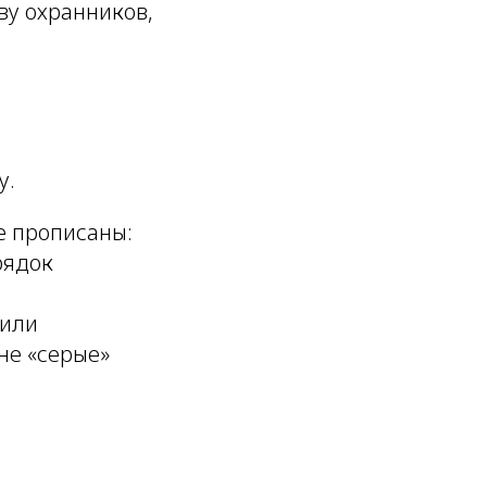
ву охранников,
у.
е прописаны:
рядок
 или
не «серые»