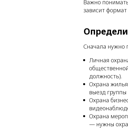
Важно понимать
зависит формат
Определи
Сначала нужно п
Личная охрана
общественной
должность).
Охрана жилья
выезд группы 
Охрана бизнес
видеонаблюде
Охрана мероп
— нужны охра