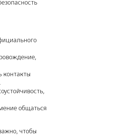
безопасность
официального
провождение,
ь контакты
.
соустойчивость,
умение общаться
важно, чтобы