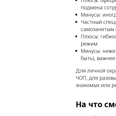
Плюсы: офици
подмена сотру
Минусы: иногд
Частный специ
самозанятым 
Плюсы: гибко
режим.
Минусы: ниже
быть), важнее
Для личной охр
ЧОП, для разов
знакомых или р
На что см