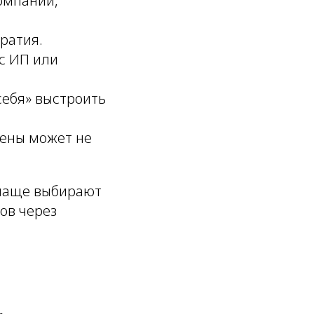
омпании,
ратия.
с ИП или
себя» выстроить
мены может не
 чаще выбирают
ов через