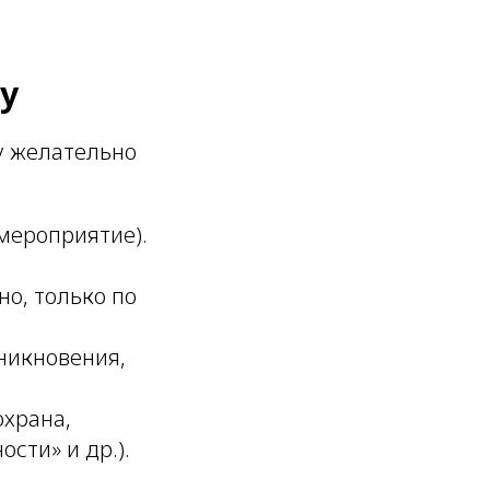
у
у желательно
 мероприятие).
но, только по
никновения,
храна,
сти» и др.).