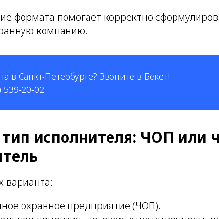
ие формата помогает корректно сформулиров
хранную компанию.
а в Санкт-Петербурге? Звоните в Бекет!
) 539-20-02
 тип исполнителя: ЧОП или 
итель
х варианта:
ное охранное предприятие (ЧОП).