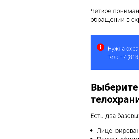
Четкое пониман
обращении в о
Нужна охран
Тел: +7 (818
Выберите
телохран
Есть два базовы
Лицензирован