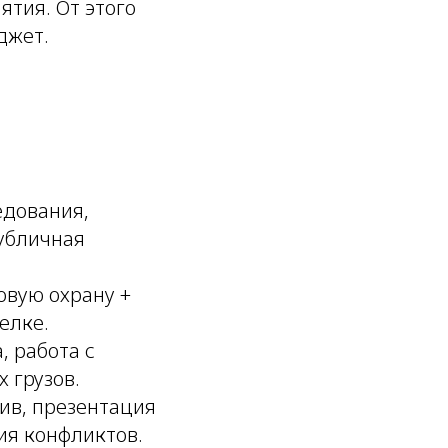
ятия. От этого
джет.
едования,
публичная
овую охрану +
елке.
, работа с
 грузов.
ив, презентация
ия конфликтов.