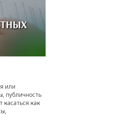
ья или
ы, публичность
 касаться как
сы,