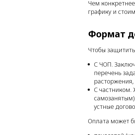
Чем конкретнее
графику и стоим
Формат д
Чтобы защитить
С ЧОП. Заключ
перечень зада
расторжения,
С частником.
самозанятым) 
устные догов
Оплата может б