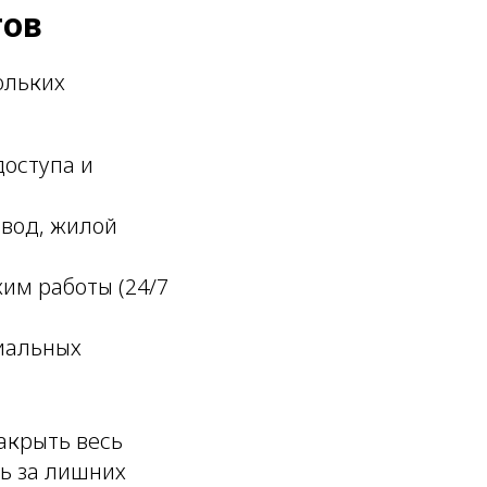
тов
ольких
доступа и
авод, жилой
им работы (24/7
риальных
акрыть весь
ть за лишних