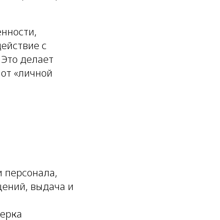
енности,
ействие с
 Это делает
 от «личной
и персонала,
щений, выдача и
верка