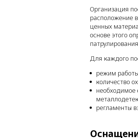
Организация пос
расположение в
ценных материа
основе этого оп
патрулирования
Для каждого по
режим работы 
количество ох
необходимое о
металлодетект
регламенты в
Оснащени