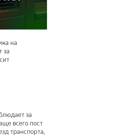
ика на
т за
исит
аблюдает за
аще всего пост
езд транспорта,