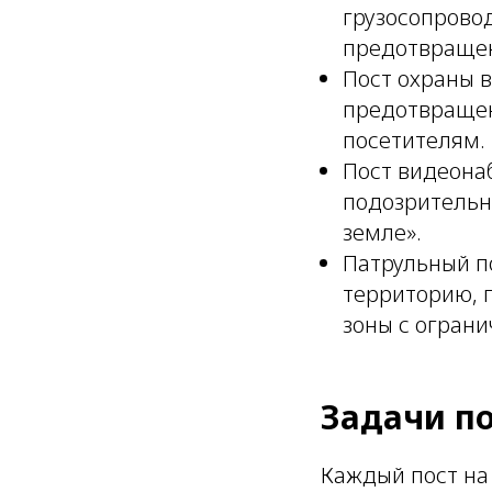
грузосопрово
предотвращен
Пост охраны в
предотвращен
посетителям.
Пост видеона
подозрительн
земле».
Патрульный по
территорию, 
зоны с огран
Задачи по
Каждый пост на 