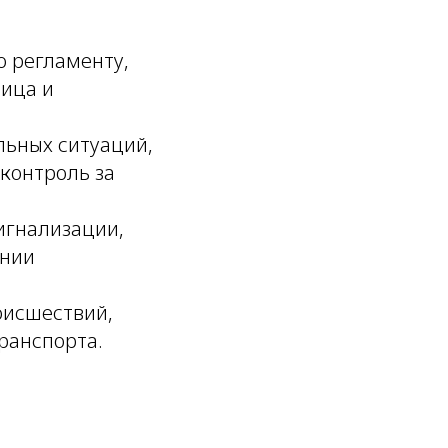
о регламенту,
лица и
льных ситуаций,
контроль за
игнализации,
ении
оисшествий,
ранспорта.