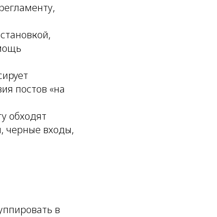
регламенту,
бстановкой,
омощь
сирует
ия постов «на
ту обходят
, черные входы,
уппировать в