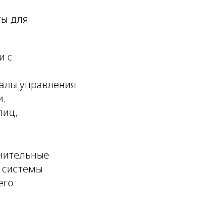
ты для
и с
алы управления
и.
лиц,
лнительные
 системы
его