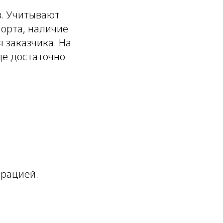
в. Учитывают
орта, наличие
 заказчика. На
де достаточно
трацией.